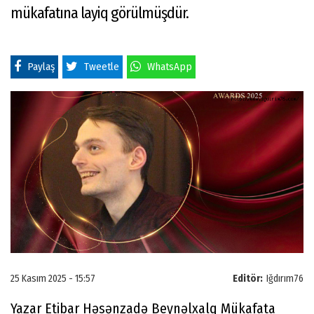
mükafatına layiq görülmüşdür.
Paylaş
Tweetle
WhatsApp
25 Kasım 2025 - 15:57
Editör:
Iğdırım76
Yazar Etibar Həsənzadə Beynəlxalq Mükafata