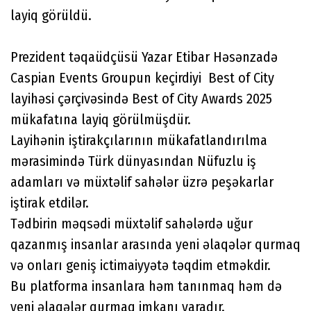
layiq görüldü.
Prezident təqaüdçüsü Yazar Etibar Həsənzadə
Caspian Events Groupun keçirdiyi Best of City
layihəsi çərçivəsində Best of City Awards 2025
mükafatına layiq görülmüşdür.
Layihənin iştirakçılarının mükafatlandırılma
mərasimində Türk dünyasından Nüfuzlu iş
adamları və müxtəlif sahələr üzrə peşəkarlar
iştirak etdilər.
Tədbirin məqsədi müxtəlif sahələrdə uğur
qazanmış insanlar arasında yeni əlaqələr qurmaq
və onları geniş ictimaiyyətə təqdim etməkdir.
Bu platforma insanlara həm tanınmaq həm də
yeni əlaqələr qurmaq imkanı yaradır.