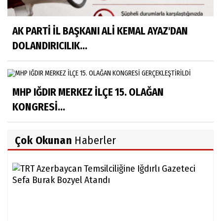
AK PARTİ İL BAŞKANI ALİ KEMAL AYAZ'DAN
DOLANDIRICILIK...
MHP IĞDIR MERKEZ İLÇE 15. OLAĞAN
KONGRESİ...
Çok Okunan
Haberler
TRT
Aze
Tem
Iğdı
Gaz
Sefa