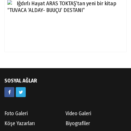
Iğdı
Hay
ARA
TOK
yen
bir
kita
SOSYAL AĞLAR
Foto Galeri
Video Galeri
Köşe Yazarları
Biyografiler