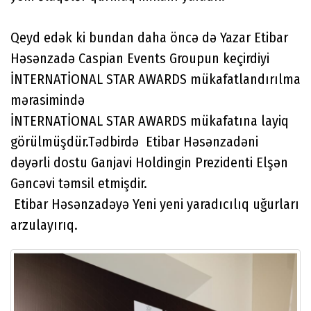
Qeyd edək ki bundan daha öncə də Yazar Etibar
Həsənzadə Caspian Events Groupun keçirdiyi
İNTERNATİONAL STAR AWARDS mükafatlandırılma
mərasimində
İNTERNATİONAL STAR AWARDS mükafatına layiq
görülmüşdür.Tədbirdə Etibar Həsənzadəni
dəyərli dostu Ganjavi Holdingin Prezidenti Elşən
Gəncəvi təmsil etmişdir.
Etibar Həsənzadəyə Yeni yeni yaradıcılıq uğurları
arzulayırıq.