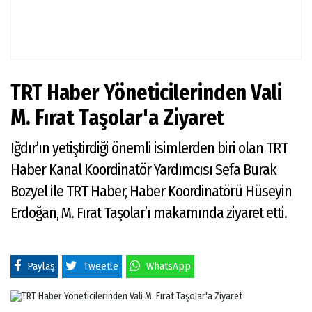
yen
bir
kita
TRT Haber Yöneticilerinden Vali
M. Fırat Taşolar'a Ziyaret
Iğdır’ın yetiştirdiği önemli isimlerden biri olan TRT
Haber Kanal Koordinatör Yardımcısı Sefa Burak
Bozyel ile TRT Haber, Haber Koordinatörü Hüseyin
Erdoğan, M. Fırat Taşolar’ı makamında ziyaret etti.
Paylaş
Tweetle
WhatsApp