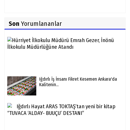
"Sav
Son
Yorumlananlar
Hür
İlk
Müd
Emr
Gez
İnön
Iğdırlı İş İnsanı Fikret Kesemen Ankara'da
Kalitenin...
Iğdı
Hay
ARA
TOK