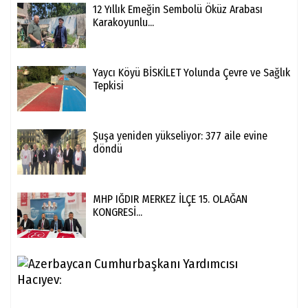
12 Yıllık Emeğin Sembolü Öküz Arabası
Karakoyunlu...
Yaycı Köyü BİSKİLET Yolunda Çevre ve Sağlık
Tepkisi
Şuşa yeniden yükseliyor: 377 aile evine
döndü
MHP IĞDIR MERKEZ İLÇE 15. OLAĞAN
KONGRESİ...
Aze
Cum
Yar
Hac