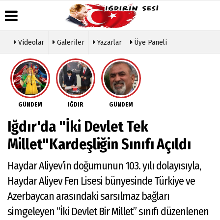
Videolar
Galeriler
Yazarlar
Üye Paneli
Üye Paneli
Hava
Köşe
Künye
Durumu
Yazarları
Haber
İletişim
Arşivi
Gazete
Video
Çerez
Manşetleri
Galeri
Gazete
Politikası
GÜNDEM
IĞDIR
GÜNDEM
Arşivi
Anketler
Foto
Gizlilik
Galeri
Günün
Biyografiler
İlkeleri
Iğdır'da "İki Devlet Tek
Haberleri
Etkinlikler
Millet"Kardeşliğin Sınıfı Açıldı
Haydar Aliyev’in doğumunun 103. yılı dolayısıyla,
Haydar Aliyev Fen Lisesi bünyesinde Türkiye ve
Azerbaycan arasındaki sarsılmaz bağları
simgeleyen “İki Devlet Bir Millet” sınıfı düzenlenen