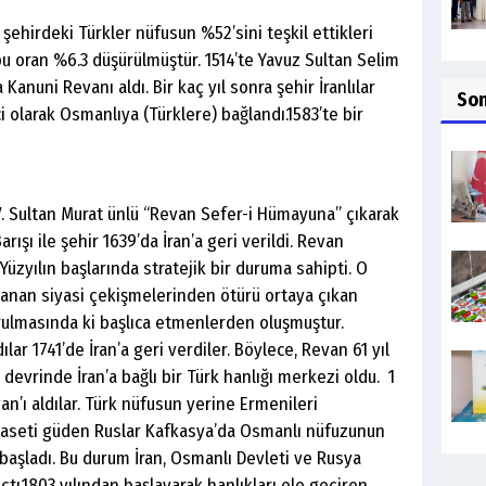
 şehirdeki Türkler nüfusun %52’sini teşkil ettikleri
u oran %6.3 düşürülmüştür. 1514’te Yavuz Sultan Selim
anuni Revanı aldı. Bir kaç yıl sonra şehir İranlılar
So
i olarak Osmanlıya (Türklere) bağlandı.1583’te bir
 IV. Sultan Murat ünlü “Revan Sefer-i Hümayuna” çıkarak
arışı ile şehir 1639’da İran’a geri verildi. Revan
19. Yüzyılın başlarında stratejik bir duruma sahipti. O
aşanan siyasi çekişmelerinden ötürü ortaya çıkan
rulmasında ki başlıca etmenlerden oluşmuştur.
lar 1741’de İran’a geri verdiler. Böylece, Revan 61 yıl
devrinde İran’a bağlı bir Türk hanlığı merkezi oldu. 1
an’ı aldılar. Türk nüfusun yerine Ermenileri
iyaseti güden Ruslar Kafkasya’da Osmanlı nüfuzunun
başladı. Bu durum İran, Osmanlı Devleti ve Rusya
tı.1803 yılından başlayarak hanlıkları ele geçiren