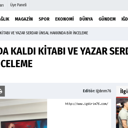
Üye Paneli
arı
ĞLIK
MAGAZİN
SPOR
EKONOMİ
DÜNYA
GÜNDEM
IĞD
KİTABI VE YAZAR SERDAR ÜNSAL HAKKINDA BİR İNCELEME
mu
Köşe Yazarları
şetleri
Video Galeri
A KALDI KİTABI VE YAZAR SE
Foto Galeri
r
Etkinlikler
NCELEME
İlg
Editör:
Iğdırım76