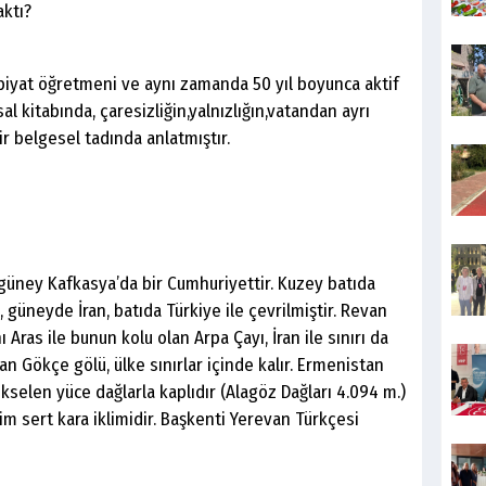
aktı?
biyat öğretmeni ve aynı zamanda 50 yıl boyunca aktif
l kitabında, çaresizliğin,yalnızlığın,vatandan ayrı
ir belgesel tadında anlatmıştır.
üney Kafkasya’da bir Cumhuriyettir. Kuzey batıda
güneyde İran, batıda Türkiye ile çevrilmiştir. Revan
ı Aras ile bunun kolu olan Arpa Çayı, İran ile sınırı da
an Gökçe gölü, ülke sınırlar içinde kalır. Ermenistan
kselen yüce dağlarla kaplıdır (Alagöz Dağları 4.094 m.)
İklim sert kara iklimidir. Başkenti Yerevan Türkçesi