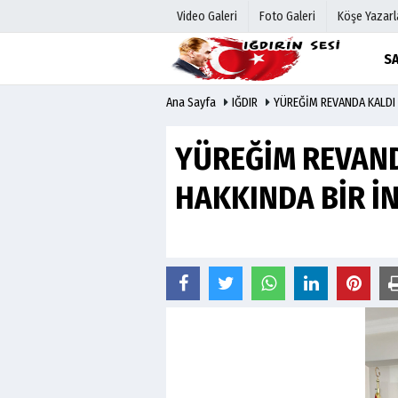
Video Galeri
Foto Galeri
Köşe Yazarl
SA
Ana Sayfa
IĞDIR
YÜREĞİM REVANDA KALDI 
Üye Paneli
Hava Duru
Haber Arşivi
Gazete Man
YÜREĞİM REVAND
Gazete Arşivi
Anketler
Günün Haberleri
Biyografile
HAKKINDA BİR İ