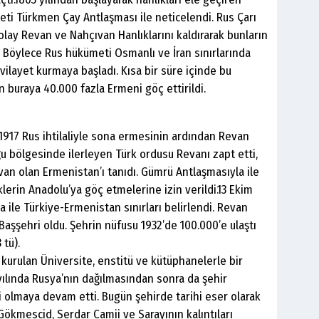
eti Türkmen Çay Antlaşması ile neticelendi. Rus Çarı
ikolay Revan ve Nahçıvan Hanlıklarını kaldırarak bunların
. Böylece Rus hükümeti Osmanlı ve İran sınırlarında
vilayet kurmaya başladı. Kısa bir süre içinde bu
an buraya 40.000 fazla Ermeni göç ettirildi.
917 Rus ihtilaliyle sona ermesinin ardından Revan
u bölgesinde ilerleyen Türk ordusu Revanı zapt etti,
van olan Ermenistan’ı tanıdı. Gümrü Antlaşmasıyla ile
klerin Anadolu’ya göç etmelerine izin verildi.13 Ekim
 ile Türkiye-Ermenistan sınırları belirlendi. Revan
Başşehri oldu. Şehrin nüfusu 1932’de 100.000’e ulaştı
 tü).
kurulan Üniversite, enstitü ve kütüphanelerle bir
yılında Rusya’nın dağılmasından sonra da şehir
 olmaya devam etti. Bugün şehirde tarihi eser olarak
Gökmescid, Serdar Camii ve Sarayının kalıntıları