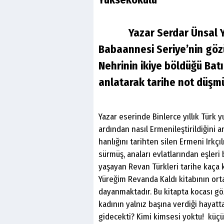
Yazar Serdar Ünsal Yüre
Babaannesi Seriye’nin gözü
Nehrinin ikiye böldüğü Bat
anlatarak tarihe not düşmü
Yazar eserinde Binlerce yıllık Türk y
ardından nasıl Ermenileştirildiğini a
hanlığını tarihten silen Ermeni Irkç
sürmüş, anaları evlatlarından eşleri 
yaşayan Revan Türkleri tarihe kaça k
Yüreğim Revanda Kaldı kitabının ort
dayanmaktadır. Bu kitapta kocası gö
kadının yalnız başına verdiği hayat
gidecekti? Kimi kimsesi yoktu! küçü