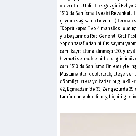
mevcuttur. Ünlü Türk gezgini Evliya Ç
1510’da Şah İsmail veziri Revankulu 
çayının sağ sahili boyunca) ferman ve
“Köprü kapısı” ve 4 mahallesi olmuştu
yılı başlarında Rus Generali Graf Pas
Şopen tarafından nüfus sayımı yapmış
cami kayıt altına alınmıştır.20. yüzy
hizmeti vermekle birlikte, günümüze
cami,1510’da Şah İsmail’in emriyle in
Müslümanları doldurarak, ateşe verip
dönmüştür.1912’ye kadar, bugünkü Er
42, Eçmiadzin’de 33, Zengezurda 35
tarafından yok edilmiş, hiçbiri gün