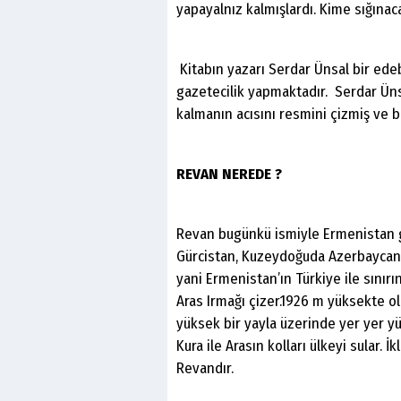
yapayalnız kalmışlardı. Kime sığınac
Kitabın yazarı Serdar Ünsal bir ede
gazetecilik yapmaktadır. Serdar Ünsa
kalmanın acısını resmini çizmiş ve b
REVAN NEREDE ?
Revan bugünkü ismiyle Ermenistan g
Gürcistan, Kuzeydoğuda Azerbaycan, 
yani Ermenistan’ın Türkiye ile sınırın
Aras Irmağı çizer.1926 m yüksekte ol
yüksek bir yayla üzerinde yer yer yü
Kura ile Arasın kolları ülkeyi sular. 
Revandır.