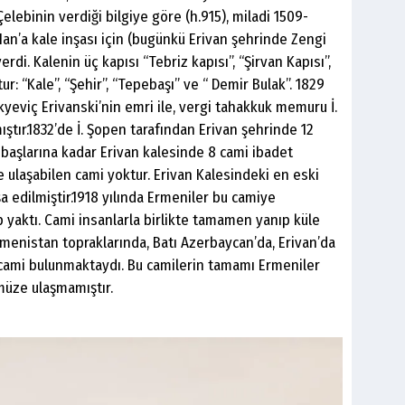
elebinin verdiği bilgiye göre (h.915), miladi 1509-
Han’a kale inşası için (bugünkü Erivan şehrinde Zengi
rdi. Kalenin üç kapısı “Tebriz kapısı”, “Şirvan Kapısı”,
r: “Kale”, “Şehir”, “Tepebaşı” ve “ Demir Bulak”. 1829
kyeviç Erivanski’nin emri ile, vergi tahakkuk memuru İ.
tır.1832’de İ. Şopen tarafından Erivan şehrinde 12
ıl başlarına kadar Erivan kalesinde 8 cami ibadet
 ulaşabilen cami yoktur. Erivan Kalesindeki en eski
şa edilmiştir.1918 yılında Ermeniler bu camiye
 yaktı. Cami insanlarla birlikte tamamen yanıp küle
menistan topraklarında, Batı Azerbaycan’da, Erivan’da
 cami bulunmaktaydı. Bu camilerin tamamı Ermeniler
ümüze ulaşmamıştır.