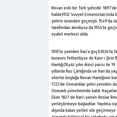
Revan eski bir Türk şehridir. 1897’de
halde,1932 Sovyet Ermenistan’ında b
şehrin önünden geçmişti. 1549’da da K
tarafından alındıysa da 1554’te geçic
eyalet merkezi oldu.
1615’te yeniden İran’a geçti.1634’te
burasını fethettiyse de Kasr-ı Şirin B
Hanlığı,18.yüz yılın ikinci yarısı ile 
yıllarda Rus Çarlığında ve İran’da y
otorite boşluğu Revan Hanlığının ku
1722’de Osmanlılar şehri yeniden aldı
Osmanlı yönetiminde kaldı. Kaçarlar 
Ekim 1827 de İran’ı yenen Ruslar Rev
yerleştirmeye başladılar. Yayılma s
dışında kalan yerleri ele geçirmeye 
arasında bölgesel bir rekabete yol aç