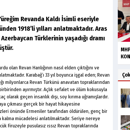
ğim Revanda Kaldı İsimli eseriyle
nden 1918’li yılları anlatmaktadır. Aras
ı Azerbaycan Türklerinin yaşadığı dramı
ştür.
MHP
KON
urdu olan Revan Hanlığının nasıl elden çıktığını ve
Ço
nlatmaktadır. Karabağ’ı 33 yıl boyunca işgal eden; Revan
ılığı milyonlarca Revan Türkünü anavatan topraklarından
birbirinden ayırmıştır. Açlık sefalet ve ölüm kokusuyla
aç olarak geçen insanlık dışı, soy kırıma uğramışlardır.
aya çıkması gerçek bir hayat hikayesine
zleri önünde Ermeniler tarafından öldürülen, genç bir
ta kalma mücadelesi anlatılmaktadır. Seriye nereye
cük Firuzeyle pusulasız ıssız Revan topraklarında