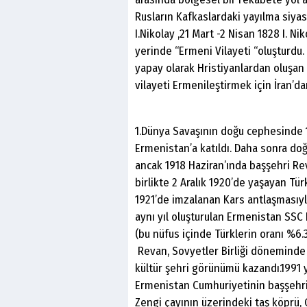
Rusların Kafkaslardaki yayılma siyas
I.Nikolay ,21 Mart -2 Nisan 1828 I. N
yerinde “Ermeni Vilayeti “oluşturdu
yapay olarak Hristiyanlardan oluşan 
vilayeti Ermenileştirmek için İran’d
1.Dünya Savaşının doğu cephesinde 1
Ermenistan’a katıldı. Daha sonra doğ
ancak 1918 Haziran’ında başşehri Re
birlikte 2 Aralık 1920’de yaşayan Tür
1921’de imzalanan Kars antlaşmasıyla
aynı yıl oluşturulan Ermenistan SSC 
(bu nüfus içinde Türklerin oranı %6.3
Revan, Sovyetler Birliği döneminde 
kültür şehri görünümü kazandı.1991 
Ermenistan Cumhuriyetinin başşehri
Zengi çayının üzerindeki taş köprü, 