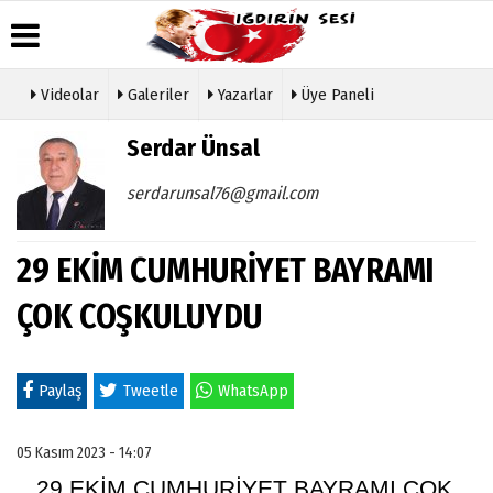
Videolar
Galeriler
Yazarlar
Üye Paneli
Üye Paneli
Hava
Köşe
Künye
Serdar Ünsal
Durumu
Yazarları
Haber
İletişim
Arşivi
Gazete
Video
serdarunsal76@gmail.com
Çerez
Manşetleri
Galeri
Gazete
Politikası
Arşivi
Anketler
Foto
Gizlilik
Galeri
29 EKİM CUMHURİYET BAYRAMI
Günün
Biyografiler
İlkeleri
Haberleri
Etkinlikler
ÇOK COŞKULUYDU
Paylaş
Tweetle
WhatsApp
05 Kasım 2023 - 14:07
29 EK
İ
M CUMHUR
İ
YET BAYRAMI ÇOK