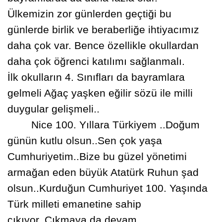
Ülkemizin zor günlerden geçti
ğ
i bu
günlerde birlik ve beraberli
ğ
e ihtiyacımız
daha çok var. Bence özellikle okullardan
daha çok ö
ğ
renci katılımı sa
ğ
lanmalı.
İ
lk okulların 4. Sınıfları da bayramlara
gelmeli A
ğ
aç ya
ş
ken e
ğ
ilir sözü ile milli
duygular geli
ş
meli..
Nice 100. Yıllara Türk
iyem ..Doğum
günün kutlu olsun..Sen çok yaşa
Cumhuriyetim..Bize bu güzel yönetimi
armağan eden büyük Atatürk Ruhun şad
olsun..Kurduğun Cumhuriyet 100. Yaşında
Türk milleti emanetine sahip
çıkıyor..Çıkmaya da devam