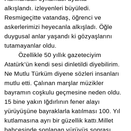
alkışlandı.
izleyenleri büyüledi.
Resmigeçitte vatanda
ş,
ö
ğ
renci ve
askerlerimizi heyecanla alkı
ş
ladı. Ö
ğ
le
duygusal anlar ya
ş
andı ki gözya
ş
larını
tutamayanlar oldu.
Özellikle 50 yıllık gazeteciyim
Atatürk’ün kendi sesi dinletildi diyebilirim.
Ne Mutlu Türküm diyene sözleri insanları
mutlu etti. Çalınan mar
şlar müzikler
bayramın coşkulu geçmesine neden oldu.
15 bine yakın Iğdırlının fener alayı
yürüyüşüne bayraklarla katılması 100. Yıl
kutlamasına ayrı bir güzellik kattı.Millet
bahçesinde sonlanan yürüyüş sonrası