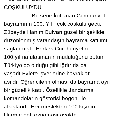
CO
Ş
KULUYDU
Bu sene kutlanan Cumhuriyet
bayramının 100. Yılı çok co
ş
kulu geçti.
Zübeyde Hanım Bulvarı güzel bir
ş
ekilde
düzenlenmi
ş
vatanda
ş
ın bayrama katılımı
sa
ğ
lanmı
ş
tı. Herkes Cumhuriyetin
100.yılına ula
şmanın mutluluğunu bütün
Türkiye’de olduğu gibi Iğdır’da da
yaşadı.Evlere işyerlerine bayraklar
asıldı.
Ö
ğ
rencilerin olması da bayrama ayrı
bir güzellik kattı. Özellikle Jandarma
komandoların gösterisi be
ğ
eni ile
alkı
şlandı.
Her meslekten 100 ki
şinin
Harmandalı oynaması ayakta