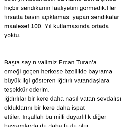
hiçbir sendikanın faaliyetini görmedik.Her
fırsatta basın açıklaması yapan sendikalar
maalesef 100. Yıl kutlamasında ortada
yoktu.
Ba
şta sayın valimiz Ercan Turan’a
emeği
geçen herkese özellikle bayrama
büyük ilgi gösteren I
ğ
dırlı vatanda
ş
lara
te
ş
ekkür ederim.
I
ğ
dırlılar bir kere daha nasıl vatan sevdalısı
olduklarını bir kere daha ispat
ettiler.
İ
n
ş
allah bu milli duyarlılık di
ğ
er
bayramlarda da daha fazla olur.