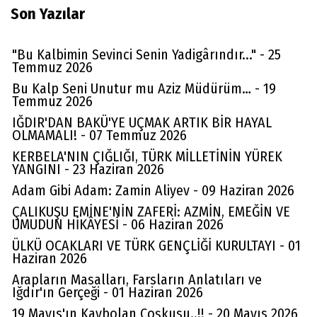
Son Yazılar
"Bu Kalbimin Sevinci Senin Yadigârındır..." - 25
Temmuz 2026
Bu Kalp Seni Unutur mu Aziz Müdürüm… - 19
Temmuz 2026
IĞDIR'DAN BAKÜ'YE UÇMAK ARTIK BİR HAYAL
OLMAMALI! - 07 Temmuz 2026
KERBELA'NIN ÇIĞLIĞI, TÜRK MİLLETİNİN YÜREK
YANGINI - 23 Haziran 2026
Adam Gibi Adam: Zamin Aliyev - 09 Haziran 2026
ÇALIKUŞU EMİNE'NİN ZAFERİ: AZMİN, EMEĞİN VE
UMUDUN HİKÂYESİ - 06 Haziran 2026
ÜLKÜ OCAKLARI VE TÜRK GENÇLİĞİ KURULTAYI - 01
Haziran 2026
Arapların Masalları, Farsların Anlatıları ve
Iğdır'ın Gerçeği - 01 Haziran 2026
19 Mayıs'ın Kaybolan Coşkusu..!! - 20 Mayıs 2026