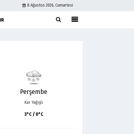
8 Ağustos 2026, Cumartesi
IR
Künye
İletişim
Çerez Politikası
Gizlilik İlkeleri
Perşembe
Kar Yağışlı
3°C / 0°C