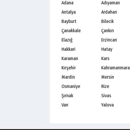
Adana
Adıyaman
Antalya
Ardahan
Bayburt
Bilecik
Çanakkale
Çankırı
Elazığ
Erzincan
Hakkari
Hatay
Karaman
Kars
Kırşehir
Kahramanmara
Mardin
Mersin
Osmaniye
Rize
Şırnak
Sivas
Van
Yalova