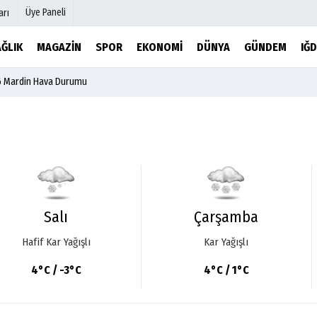
Üye Paneli
arı
ĞLIK
MAGAZİN
SPOR
EKONOMİ
DÜNYA
GÜNDEM
IĞD
6 Mardin Hava Durumu
mu
Köşe Yazarları
şetleri
Video Galeri
Foto Galeri
r
Etkinlikler
Salı
Çarşamba
Hafif Kar Yağışlı
Kar Yağışlı
4°C / -3°C
4°C / 1°C