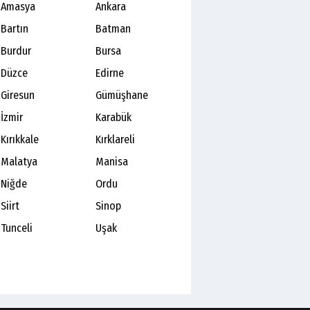
Amasya
Ankara
Bartın
Batman
Burdur
Bursa
Düzce
Edirne
Giresun
Gümüşhane
İzmir
Karabük
Kırıkkale
Kırklareli
Malatya
Manisa
Niğde
Ordu
Siirt
Sinop
Tunceli
Uşak