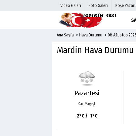
Video Galeri
Foto Galeri
Köşe Yazarl
SA
Ana Sayfa
Hava Durumu
08 Ağustos 202
Üye Paneli
Hava Duru
Haber Arşivi
Gazete Man
Mardin Hava Durumu
Gazete Arşivi
Anketler
Günün Haberleri
Biyografile
Pazartesi
Kar Yağışlı
2°C / -1°C