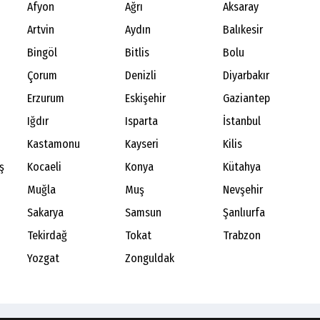
Afyon
Ağrı
Aksaray
Artvin
Aydın
Balıkesir
Bingöl
Bitlis
Bolu
Çorum
Denizli
Diyarbakır
Erzurum
Eskişehir
Gaziantep
Iğdır
Isparta
İstanbul
Kastamonu
Kayseri
Kilis
ş
Kocaeli
Konya
Kütahya
Muğla
Muş
Nevşehir
Sakarya
Samsun
Şanlıurfa
Tekirdağ
Tokat
Trabzon
Yozgat
Zonguldak